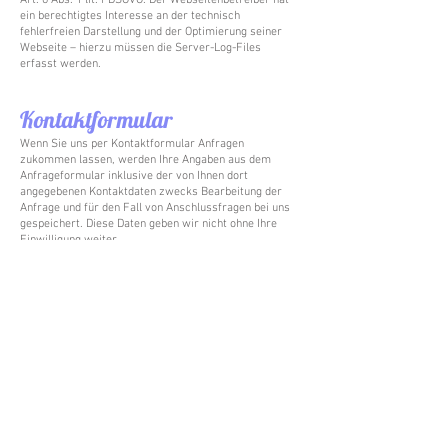
Art. 6 Abs. 1 lit. f DSGVO. Der Webseitenbetreiber hat
ein berechtigtes Interesse an der technisch
fehlerfreien Darstellung und der Optimierung seiner
Webseite – hierzu müssen die Server-Log-Files
erfasst werden.
Kontaktformular
Wenn Sie uns per Kontaktformular Anfragen
zukommen lassen, werden Ihre Angaben aus dem
Anfrageformular inklusive der von Ihnen dort
angegebenen Kontaktdaten zwecks Bearbeitung der
Anfrage und für den Fall von Anschlussfragen bei uns
gespeichert. Diese Daten geben wir nicht ohne Ihre
Einwilligung weiter.
Die Verarbeitung der in das Kontaktformular
eingegebenen Daten erfolgt somit ausschließlich auf
Grundlage Ihrer Einwilligung (Art. 6 Abs. 1 lit. a DSGVO).
Sie können diese Einwilligung jederzeit widerrufen.
Dazu reicht eine formlose Mitteilung per E-Mail an uns.
Die Rechtmäßigkeit der bis zum Widerruf erfolgten
Datenverarbeitungsvorgänge bleibt vom Widerruf
unberührt.
Die von Ihnen im Kontaktformular eingegebenen Daten
verbleiben bei uns, bis Sie uns zur Löschung
auffordern, Ihre Einwilligung zur Speicherung
widerrufen oder der Zweck für die Datenspeicherung